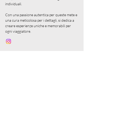
individuali.
Con una passione autentica per queste mete e
una cura meticolosa per i dettagli, si dedica a
creare esperienze uniche e memorabili per
ogni viaggiatore.
COME FUNZIONA?
1. Compila il Questionario Gratuito:
Condividi i tuoi dettagli per accedere ad un
breve questionario gratuito.
2. Ricevi le Nostre Proposte:
Dopo aver
studiato le tue preferenze, il nostro team
preparerà una serie di soluzioni su misura.